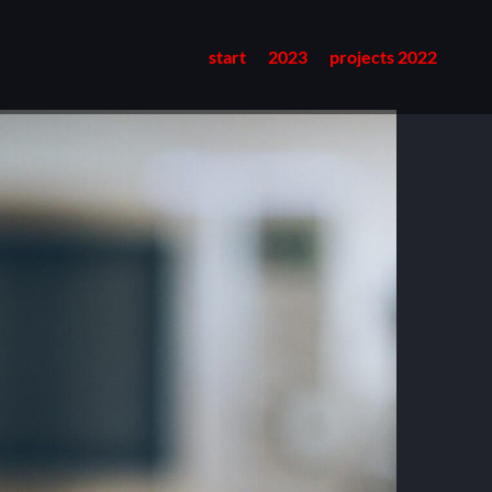
start
2023
projects 2022